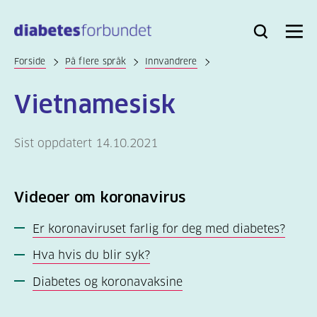
Til
hovedinnhold
Bli
Logg
Søk
Meny
medlem
inn
Forside
På flere språk
Innvandrere
Vietnamesisk
Sist oppdatert 14.10.2021
Videoer om koronavirus
Er koronaviruset farlig for deg med diabetes?
Hva hvis du blir syk?
Diabetes og koronavaksine