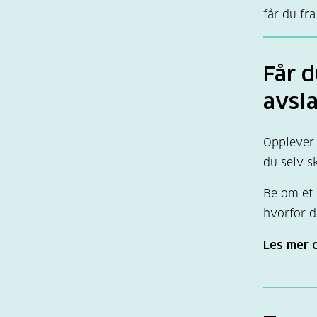
får du fr
...du t
...du b
variabe
...du 
...du 
fysisk 
Får d
Krav t
avsl
opplær
trygg 
Opplever 
bruke 
du selv s
syrefor
Be om et 
Alkoho
hvorfor d
Les mer o