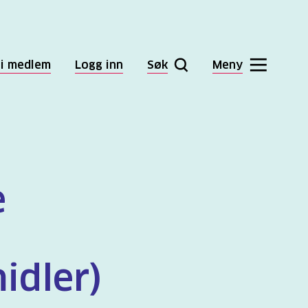
li medlem
Logg inn
Søk
Meny
e
idler)