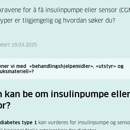
kravene for å få insulinpumpe eller sensor (CG
typer er tilgjengelig og hvordan søker du?
atert 19.03.2025
ner vi med «behandlingshjelpemidler», «utstyr» og
uksmateriell»?
ker her begrepet
utstyr
om teknisk utstyr, altså insulinp
sorer (kontinuerlig vevsglukosemålere, også kalt CGM).
 kan be om insulinpumpe elle
tjenesten kaller de oftest slikt utstyr
or?
andlingshjelpemidler
.
ksmateriell
er et fellesnavn for flere andre ting du trenge
 diabetes type 1
kan vurderes for insulinpumpe og sensor