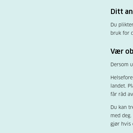
Ditt a
Du plikte
bruk for d
Vær obs
Dersom u
Helsefore
landet. P
får råd av
Du kan tr
med deg. 
gjør hvis 