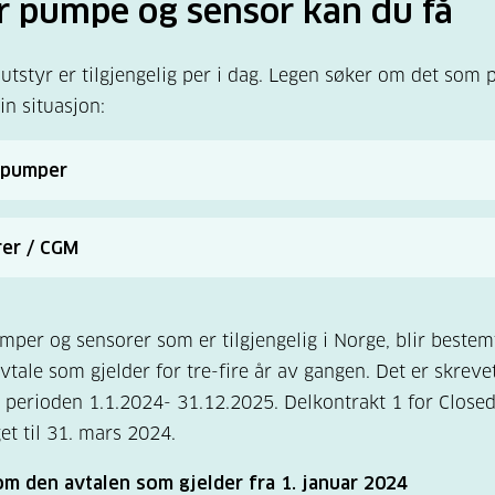
r pumpe og sensor kan du få
utstyr er tilgjengelig per i dag. Legen søker om det som 
in situasjon:
npumper
er / CGM
npumpesystem med sensor som kan regulere insulintilførs
valg:
Freestyle Libre 3 (Abbott Norge AS)
valg:
MiniMed 780G
mper og sensorer som er tilgjengelig i Norge, blir bestemt
alg:
Freestyle Libre 2 (Abbott Norge AS)
alg:
Tandem t:slim X2 Control-IQ
vtale som gjelder for tre-fire år av gangen. Det er skreve
valg:
Simplera (Medtronic Norge AS)
r perioden 1.1.2024- 31.12.2025. Delkontrakt 1 for Close
umpe (slangeløs):
et til 31. mars 2024.
valg:
Dexcom G7 (NordicInfu Care AB3)
valg:
Omnipod Dash
m den avtalen som gjelder fra 1. januar 2024