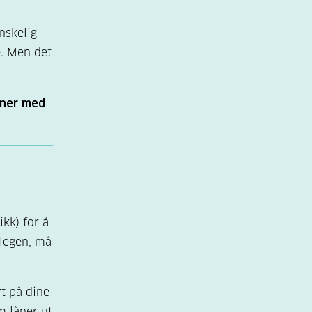
lin fra
nskelig
e. Men det
oner med
ikk) for å
tlegen, må
t på dine
 låner ut