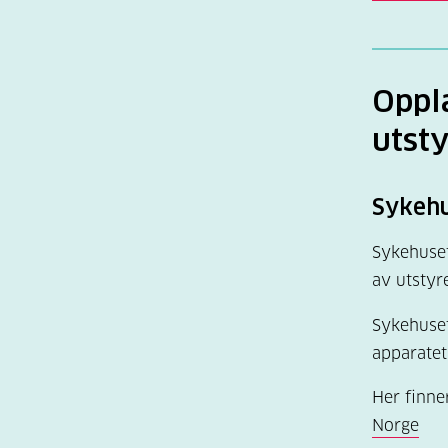
Andrev
Oppl
utsty
Sykehu
Sykehuset 
av utstyre
Sykehuset
apparatet
Her finne
Norge