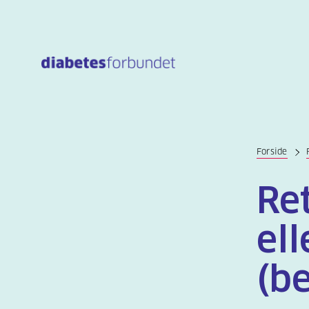
Til
hovedinnhold
Forside
Re
ell
(b