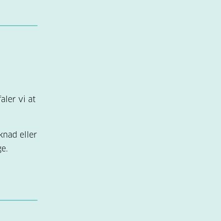
rbeid,
med
ære
kan
aler vi at
knad eller
ge.