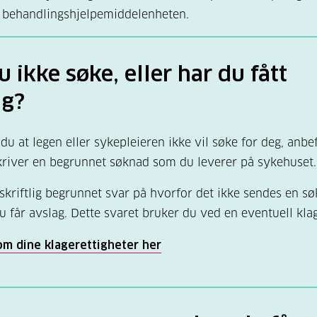
a behandlingshjelpemiddelenheten.
renger stor grad av fleksibilitet i insulindoseringen (skifta
or alene
l fysisk aktivitet)
opplever blodsukkersvingninger og følinger i forbindelse 
ønsker å prøve insulinpumpe
aktivitet
u ikke søke, eller har du fått
il deg som bruker:
Å bruke insulinpumpe krever nøye
ag?
ing og god dialog mellom deg og legen. Legen din må v
på at du kan betjene pumpen på en ansvarlig måte, at du 
du at legen eller sykepleieren ikke vil søke for deg, anbef
boluskalkulatoren og at du er kjent med risikoen for
kriver en begrunnet søknad som du leverer på sykehuset.
giftning (ketoacidose)
.
skriftlig begrunnet svar på hvorfor det ikke sendes en sø
l- og rusmisbruk høyner risiko ved pumpebehandling.
u får avslag. Dette svaret bruker du ved en eventuell kla
m dine klagerettigheter her