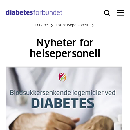
Til
hovedinnhold
Bli
Logg
Søk
Meny
medlem
inn
Forside
For helsepersonell
Nyheter for
helsepersonell