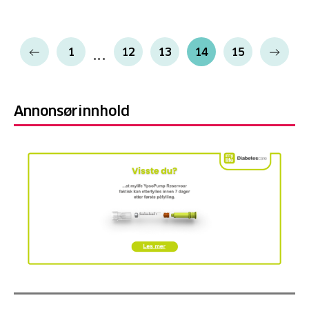
1
12
13
14
15
Annonsørinnhold