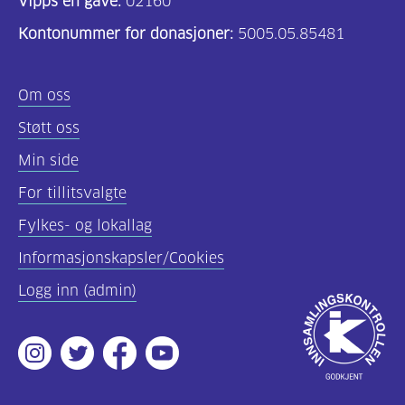
Vipps en gave:
02160
Kontonummer for donasjoner:
5005.05.85481
Om oss
Støtt oss
Min side
For tillitsvalgte
Fylkes- og lokallag
Informasjonskapsler/Cookies
Logg inn (admin)
Godkjent
av
Instagram
Twitter
Facebook
Youtube
Innsamlingsko