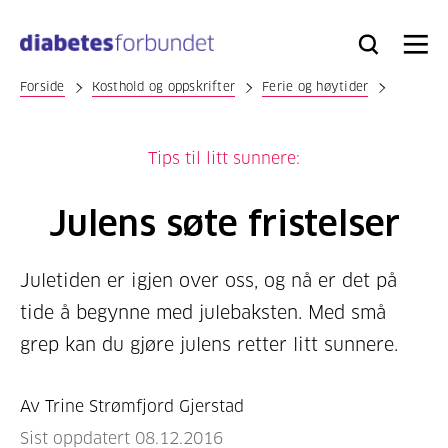
Til
hovedinnhold
Bli
Logg
Søk
Meny
medlem
inn
Forside
Kosthold og oppskrifter
Ferie og høytider
Tips til litt sunnere:
Julens søte fristelser
Juletiden er igjen over oss, og nå er det på
tide å begynne med julebaksten. Med små
grep kan du gjøre julens retter litt sunnere.
Av Trine Strømfjord Gjerstad
Sist oppdatert 08.12.2016