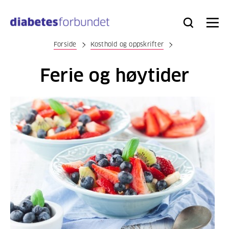
Til
hovedinnhold
Bli
Logg
Søk
Meny
medlem
inn
Forside
Kosthold og oppskrifter
Ferie og høytider