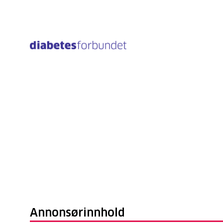
Til
hovedinnhold
Annonsørinnhold