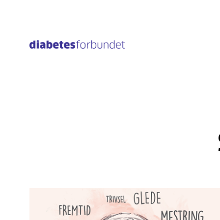
Til
hovedinnhold