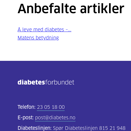
Anbefalte artikler
Å leve med diabetes –...
Matens betydning
Telefon:
23 05 18 00
E-post:
post@diabetes.no
Diabeteslinjen:
Spør Diabeteslinjen 815 21 948