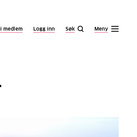
li medlem
Logg inn
Søk
Meny
r