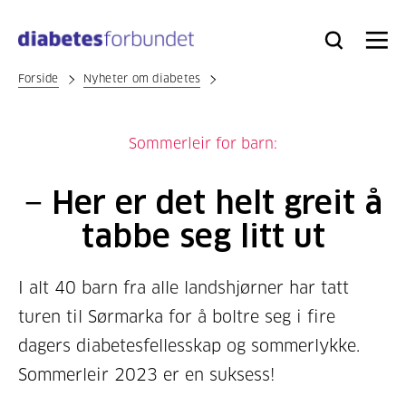
Til
hovedinnhold
Bli
Logg
Søk
Meny
medlem
inn
Forside
Nyheter om diabetes
Sommerleir for barn:
− Her er det helt greit å
tabbe seg litt ut
I alt 40 barn fra alle landshjørner har tatt
turen til Sørmarka for å boltre seg i fire
dagers diabetesfellesskap og sommerlykke.
Sommerleir 2023 er en suksess!