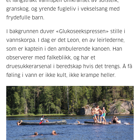
et langstrakt vannspeil omkranset av solsteik,
granskog, og yrende fugleliv i vekselsang med
frydefulle barn.
I bakgrunnen duver «Glukoseekspressen» stille i
vannskorpa. I dag er det Leon, en av leirlederne,
som er kaptein i den ambulerende kanoen. Han
observerer med falkeblikk, og har et
druesukkerarsenal i beredskap hvis det trengs. Å få
føling i vann er ikke kult, ikke krampe heller.